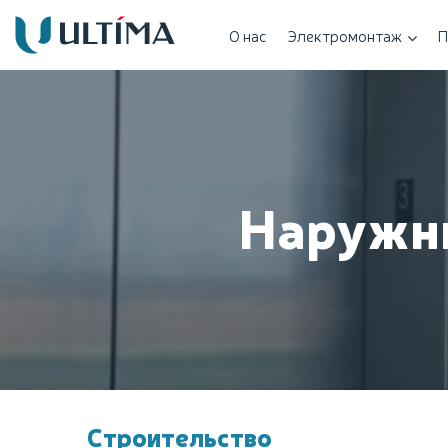
О нас
Электромонтаж
П
Наружны
Строительство